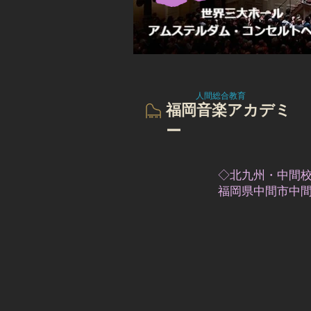
concertgebouw-1.jpg
​ 人間総合教育
​福岡音楽
アカデミ
ー
◇北九州・中間
福岡県中間市中間 2