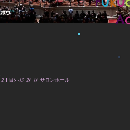
F
u
k
u
A
校
丁目9 -13
2F
1F サロンホール