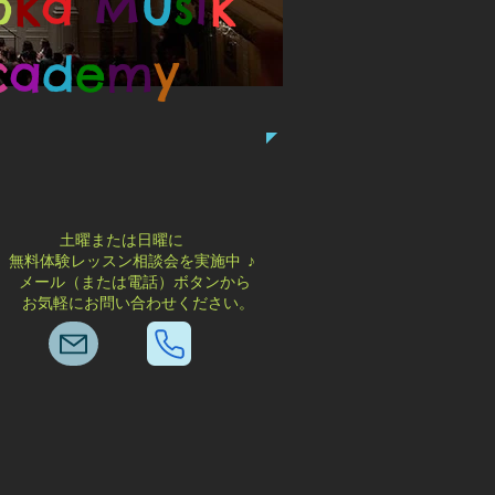
o
k
a
M
u
s
i
k
c
a
d
e
m
y
北九州・なかま校-①
土曜または日曜に
無料体験レッスン相談会を実施中 ♪
メール（または電話）ボタンから
お気軽にお問い合わせください。