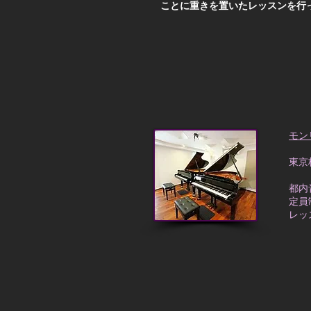
ことに重きを置いたレッスンを行
モン
東京
都内
定員
レッ